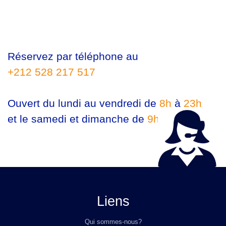
Réservez par téléphone au
+212 528 217 517
Ouvert du lundi au vendredi de
8h
à
23h
et le samedi et dimanche de
9h
à
23h
Liens
Qui sommes-nous?