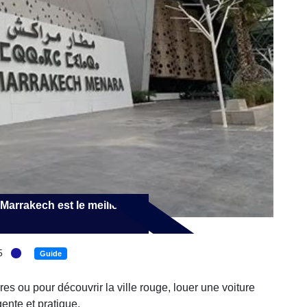
 Marrakech est le meilleur
5
Guide
es ou pour découvrir la ville rouge, louer une voiture
gente et pratique.