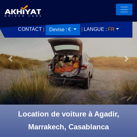
CONTACT
|
|
LANGUE :
FR
Devise :
€
Previous
Next
Location de voiture à Agadir,
Marrakech, Casablanca