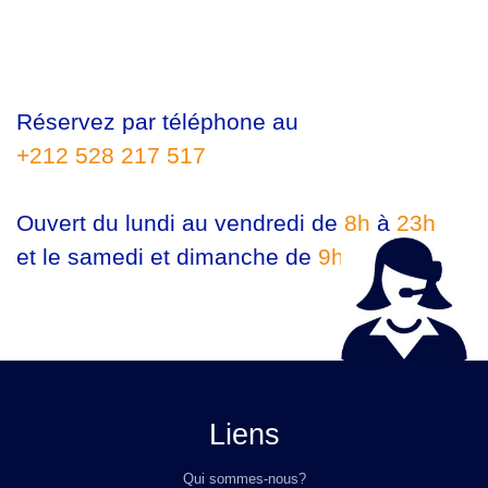
Réservez par téléphone au
+212 528 217 517
Ouvert du lundi au vendredi de
8h
à
23h
et le samedi et dimanche de
9h
à
23h
Liens
Qui sommes-nous?