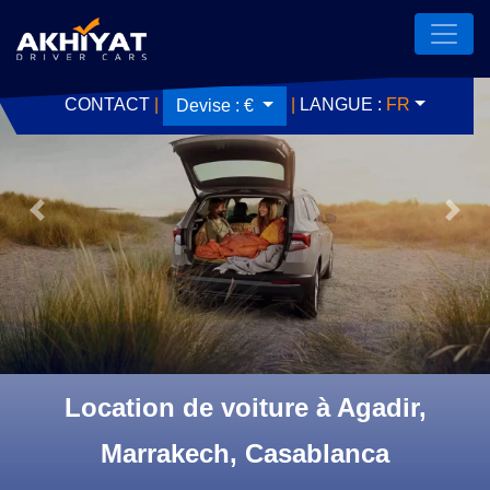
CONTACT
|
|
LANGUE :
FR
Devise :
€
Previous
Next
Location de voiture à Agadir,
Marrakech, Casablanca