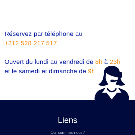
Réservez par téléphone au
+212 528 217 517
Ouvert du lundi au vendredi de
8h
à
23h
et le samedi et dimanche de
9h
à
23h
Liens
Qui sommes-nous?